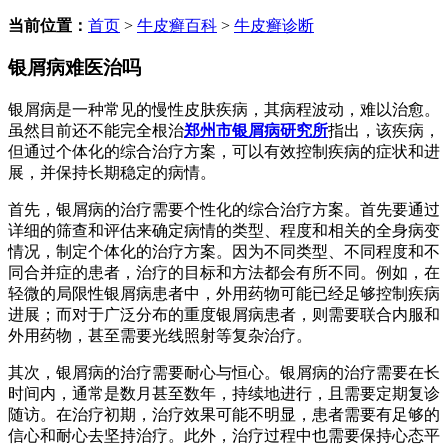
当前位置：
首页
>
牛皮癣百科
>
牛皮癣诊断
银屑病难医治吗
银屑病是一种常见的慢性皮肤疾病，其病程波动，难以治愈。
虽然目前还不能完全根治
郑州市银屑病研究所
指出，该疾病，
但通过个体化的综合治疗方案，可以有效控制疾病的症状和进
展，并保持长期稳定的病情。
首先，银屑病的治疗需要个性化的综合治疗方案。首先要通过
详细的筛查和评估来确定病情的类型、程度和相关的全身病变
情况，制定个体化的治疗方案。因为不同类型、不同程度和不
同合并症的患者，治疗的目标和方法都会有所不同。例如，在
轻微的局限性银屑病患者中，外用药物可能已经足够控制疾病
进展；而对于广泛分布的重度银屑病患者，则需要联合内服和
外用药物，甚至需要光线照射等复杂治疗。
其次，银屑病的治疗需要耐心与恒心。银屑病的治疗需要在长
时间内，通常是数月甚至数年，持续地进行，且需要定期复诊
随访。在治疗初期，治疗效果可能不明显，患者需要有足够的
信心和耐心去坚持治疗。此外，治疗过程中也需要保持心态平